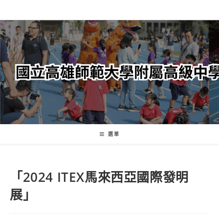
跳
轉
至
主
要
內
容
選單
「2024 ITEX馬來西亞國際發明
展」