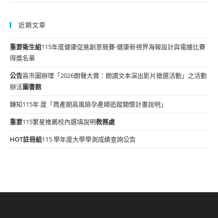
近期文章
重要
衛生組
115年度健康促進創意競賽-健康新視界海報設計與電繪比賽
得獎名單
公告
高市圖辦理「2026朗聲大賞：朗讀文本演出影片徵選活動」之活動
辦法
圖書館
轉知115年 度「周產期高風險孕產婦追蹤關懷計畫說明」
重要
115繁星推薦校內選填說明
教務處
HOT
註冊組
115 學年度大學學測成績查詢公告