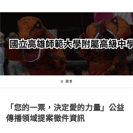
跳
轉
至
主
要
內
容
選單
「您的一票，決定愛的力量」公益
傳播領域提案徵件資訊