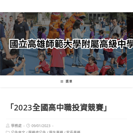
跳
轉
至
主
要
內
容
選單
「2023全國高中職投資競賽」
Post
Post
學務處
09/01/2023
author:
published:
Post
公告來文
/
學務處公告
/
學生事務
/
家長事務