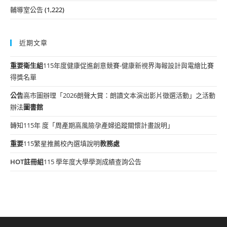
輔導室公告
(1,222)
近期文章
重要
衛生組
115年度健康促進創意競賽-健康新視界海報設計與電繪比賽
得獎名單
公告
高市圖辦理「2026朗聲大賞：朗讀文本演出影片徵選活動」之活動
辦法
圖書館
轉知115年 度「周產期高風險孕產婦追蹤關懷計畫說明」
重要
115繁星推薦校內選填說明
教務處
HOT
註冊組
115 學年度大學學測成績查詢公告