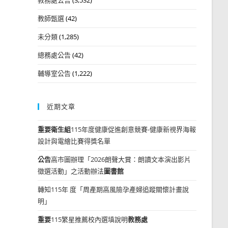
教師甄選
(42)
未分類
(1,285)
總務處公告
(42)
輔導室公告
(1,222)
近期文章
重要
衛生組
115年度健康促進創意競賽-健康新視界海報
設計與電繪比賽得獎名單
公告
高市圖辦理「2026朗聲大賞：朗讀文本演出影片
徵選活動」之活動辦法
圖書館
轉知115年 度「周產期高風險孕產婦追蹤關懷計畫說
明」
重要
115繁星推薦校內選填說明
教務處