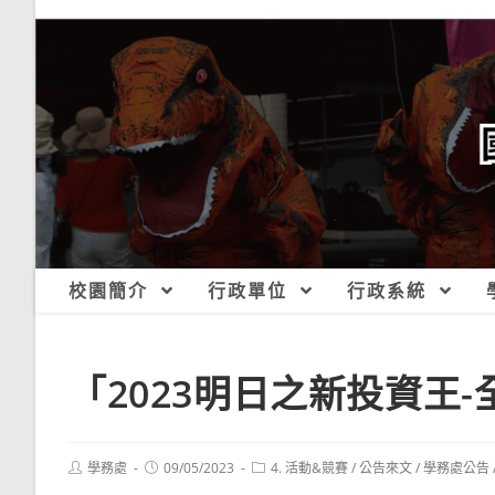
跳
轉
至
主
要
內
容
校園簡介
行政單位
行政系統
「2023明日之新投資王
Post
Post
Post
學務處
09/05/2023
4. 活動&競賽
/
公告來文
/
學務處公告
author:
published:
category: