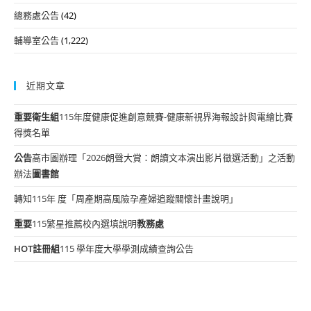
總務處公告
(42)
輔導室公告
(1,222)
近期文章
重要
衛生組
115年度健康促進創意競賽-健康新視界海報設計與電繪比賽
得獎名單
公告
高市圖辦理「2026朗聲大賞：朗讀文本演出影片徵選活動」之活動
辦法
圖書館
轉知115年 度「周產期高風險孕產婦追蹤關懷計畫說明」
重要
115繁星推薦校內選填說明
教務處
HOT
註冊組
115 學年度大學學測成績查詢公告