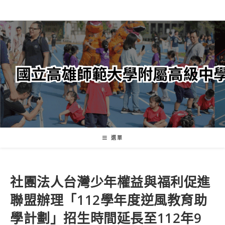
跳
轉
至
主
要
內
容
選單
社團法人台灣少年權益與福利促進
聯盟辦理「112學年度逆風教育助
學計劃」招生時間延長至112年9