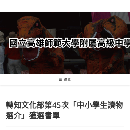
跳
轉
至
主
要
內
容
選單
轉知文化部第45次「中小學生讀物
選介」獲選書單