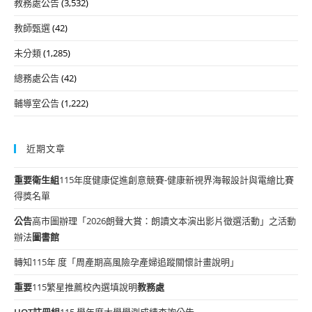
教務處公告
(3,532)
教師甄選
(42)
未分類
(1,285)
總務處公告
(42)
輔導室公告
(1,222)
近期文章
重要
衛生組
115年度健康促進創意競賽-健康新視界海報設計與電繪比賽
得獎名單
公告
高市圖辦理「2026朗聲大賞：朗讀文本演出影片徵選活動」之活動
辦法
圖書館
轉知115年 度「周產期高風險孕產婦追蹤關懷計畫說明」
重要
115繁星推薦校內選填說明
教務處
HOT
註冊組
115 學年度大學學測成績查詢公告