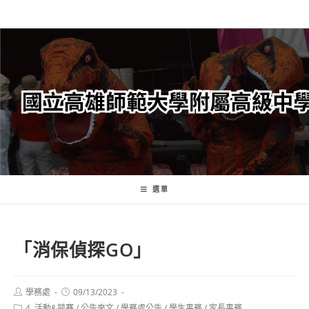
跳
轉
至
主
要
內
容
選單
「消保偵探GO」
Post
Post
學務處
09/13/2023
author:
published:
Post
4. 活動&競賽
/
公告來文
/
學務處公告
/
學生事務
/
家長事務