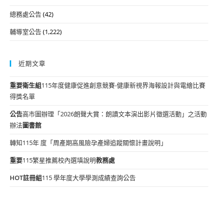
總務處公告
(42)
輔導室公告
(1,222)
近期文章
重要
衛生組
115年度健康促進創意競賽-健康新視界海報設計與電繪比賽
得獎名單
公告
高市圖辦理「2026朗聲大賞：朗讀文本演出影片徵選活動」之活動
辦法
圖書館
轉知115年 度「周產期高風險孕產婦追蹤關懷計畫說明」
重要
115繁星推薦校內選填說明
教務處
HOT
註冊組
115 學年度大學學測成績查詢公告