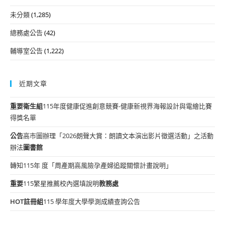
未分類
(1,285)
總務處公告
(42)
輔導室公告
(1,222)
近期文章
重要
衛生組
115年度健康促進創意競賽-健康新視界海報設計與電繪比賽
得獎名單
公告
高市圖辦理「2026朗聲大賞：朗讀文本演出影片徵選活動」之活動
辦法
圖書館
轉知115年 度「周產期高風險孕產婦追蹤關懷計畫說明」
重要
115繁星推薦校內選填說明
教務處
HOT
註冊組
115 學年度大學學測成績查詢公告