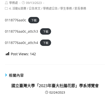
Post
Post
學務處
09/13/2023
author:
published:
Post
4. 活動&競賽
/
公告來文
/
學務處公告
/
學生事務
/
家長事務
category:
0118776aa0c
下載
0118776aa0c_attch3
下載
0118776aa0c_attch4
下載
Post Views:
142
相關內容
國立臺灣大學「2023年臺大杜鵑花節」學系博覽會
02/24/2023