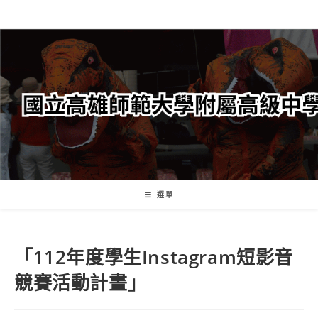
跳
轉
至
主
要
內
容
選單
「112年度學生Instagram短影音
競賽活動計畫」