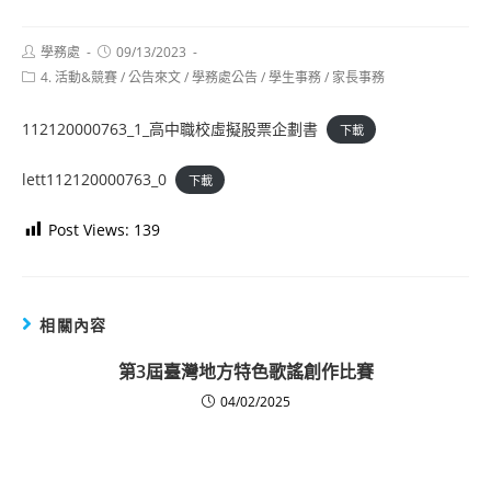
Post
Post
學務處
09/13/2023
author:
published:
Post
4. 活動&競賽
/
公告來文
/
學務處公告
/
學生事務
/
家長事務
category:
112120000763_1_高中職校虛擬股票企劃書
下載
lett112120000763_0
下載
Post Views:
139
相關內容
第3屆臺灣地方特色歌謠創作比賽
04/02/2025