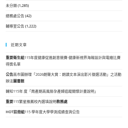
未分類
(1,285)
總務處公告
(42)
輔導室公告
(1,222)
近期文章
重要
衛生組
115年度健康促進創意競賽-健康新視界海報設計與電繪比賽
得獎名單
公告
高市圖辦理「2026朗聲大賞：朗讀文本演出影片徵選活動」之活動
辦法
圖書館
轉知115年 度「周產期高風險孕產婦追蹤關懷計畫說明」
重要
115繁星推薦校內選填說明
教務處
HOT
註冊組
115 學年度大學學測成績查詢公告