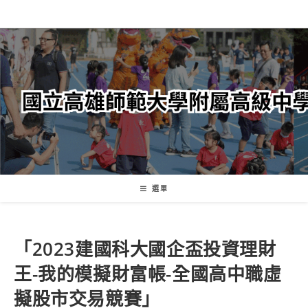
跳
轉
至
主
要
內
容
選單
「2023建國科大國企盃投資理財
王-我的模擬財富帳-全國高中職虛
擬股市交易競賽」