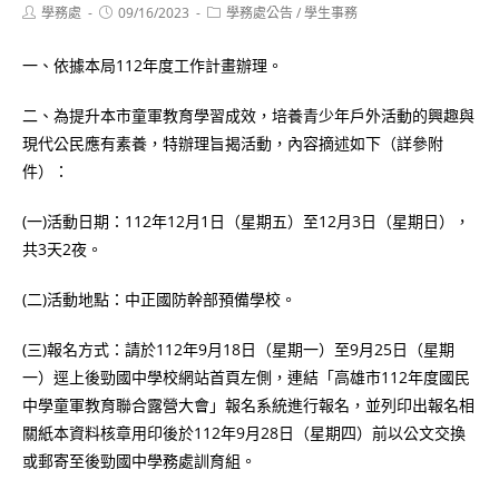
Post
Post
Post
學務處
09/16/2023
學務處公告
/
學生事務
author:
published:
category:
一、依據本局112年度工作計畫辦理。
二、為提升本市童軍教育學習成效，培養青少年戶外活動的興趣與
現代公民應有素養，特辦理旨揭活動，內容摘述如下（詳參附
件）：
(一)活動日期：112年12月1日（星期五）至12月3日（星期日），
共3天2夜。
(二)活動地點：中正國防幹部預備學校。
(三)報名方式：請於112年9月18日（星期一）至9月25日（星期
一）逕上後勁國中學校網站首頁左側，連結「高雄市112年度國民
中學童軍教育聯合露營大會」報名系統進行報名，並列印出報名相
關紙本資料核章用印後於112年9月28日（星期四）前以公文交換
或郵寄至後勁國中學務處訓育組。