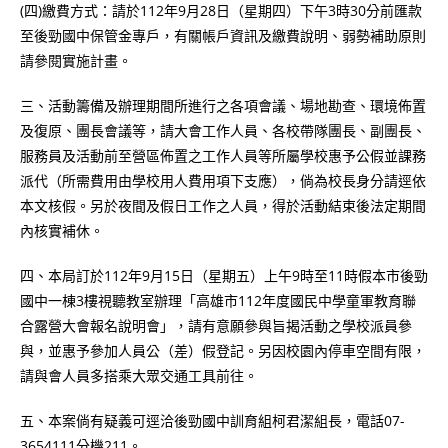
(四)繳費方式：請於112年9月28日（星期四）下午3時30分前匯款
至後勁國中保管金專戶，有關帳戶資訊及繳費說明、弱勢補助原則
請參閱實施計畫。
三、活動籌備及辦理期間所進行之各項會議、場地勘查、環境佈置
及復原、團長會議等，請大會工作人員、各校帶隊團長、副團長、
服務員及活動前至營區佈置之工作人員等所屬學校惠予公假並課務
派代（所需費用由學校用人費用項下支應），倘為校長身分請逕依
本文核假。另於夜間及假日工作之人員，得於活動結束後法定期間
內核實補休。
四、本局訂於112年9月15日（星期五）上午9時至11時假本市後勁
國中一棟3樓視聽教室辦理「高雄市112年度國民中學童軍教育聯
合露營大會報名說明會」，請有意願參與旨揭活動之學校派員參
與，並惠予參加人員公（差）假登記。另因校園內停車空間有限，
請與會人員多搭乘大眾交通工具前往。
五、本案倘有疑義可逕洽後勁國中訓育組柯君潔組長，電話07-
3654111分機211。