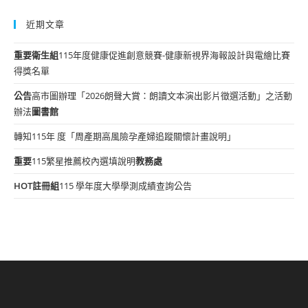
近期文章
重要
衛生組
115年度健康促進創意競賽-健康新視界海報設計與電繪比賽
得獎名單
公告
高市圖辦理「2026朗聲大賞：朗讀文本演出影片徵選活動」之活動
辦法
圖書館
轉知115年 度「周產期高風險孕產婦追蹤關懷計畫說明」
重要
115繁星推薦校內選填說明
教務處
HOT
註冊組
115 學年度大學學測成績查詢公告