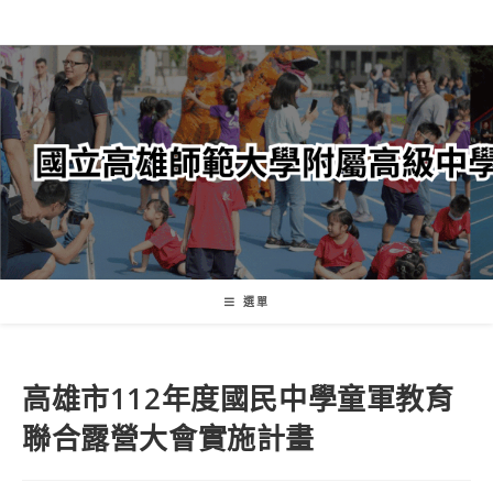
跳
轉
至
主
要
內
容
選單
高雄市112年度國民中學童軍教育
聯合露營大會實施計畫