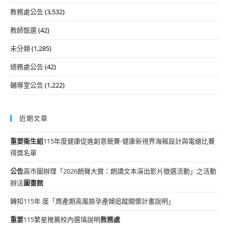
教務處公告
(3,532)
教師甄選
(42)
未分類
(1,285)
總務處公告
(42)
輔導室公告
(1,222)
近期文章
重要
衛生組
115年度健康促進創意競賽-健康新視界海報設計與電繪比賽
得獎名單
公告
高市圖辦理「2026朗聲大賞：朗讀文本演出影片徵選活動」之活動
辦法
圖書館
轉知115年 度「周產期高風險孕產婦追蹤關懷計畫說明」
重要
115繁星推薦校內選填說明
教務處