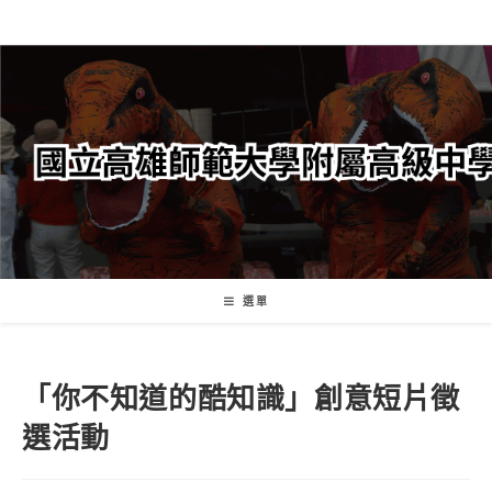
跳
轉
至
主
要
內
容
選單
「你不知道的酷知識」創意短片徵
選活動