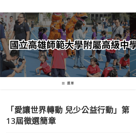
跳
轉
至
主
要
內
容
選單
「愛讓世界轉動 兒少公益行動」第
13屆徵選簡章