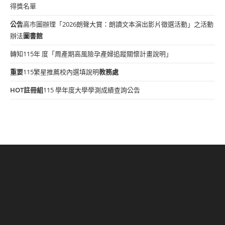
得獎名單
公告
高市圖辦理「2026朗聲大賞：朗讀文本演出影片徵選活動」之活動
辦法
圖書館
轉知115年 度「周產期高風險孕產婦追蹤關懷計畫說明」
重要
115繁星推薦校內選填說明
教務處
HOT
註冊組
115 學年度大學學測成績查詢公告