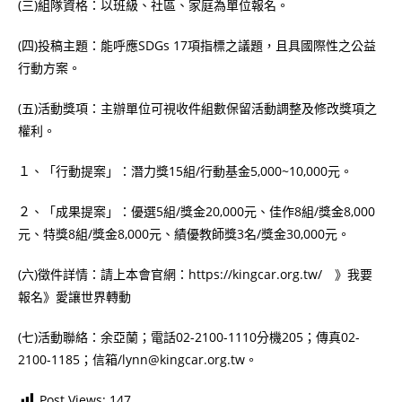
(三)組隊資格：以班級、社區、家庭為單位報名。
(四)投稿主題：能呼應SDGs 17項指標之議題，且具國際性之公益
行動方案。
(五)活動獎項：主辦單位可視收件組數保留活動調整及修改獎項之
權利。
１、「行動提案」：潛力獎15組/行動基金5,000~10,000元。
２、「成果提案」：優選5組/獎金20,000元、佳作8組/獎金8,000
元、特獎8組/獎金8,000元、績優教師獎3名/獎金30,000元。
(六)徵件詳情：請上本會官網：https://kingcar.org.tw/ 》我要
報名》愛讓世界轉動
(七)活動聯絡：余亞蘭；電話02-2100-1110分機205；傳真02-
2100-1185；信箱/lynn@kingcar.org.tw。
Post Views:
147