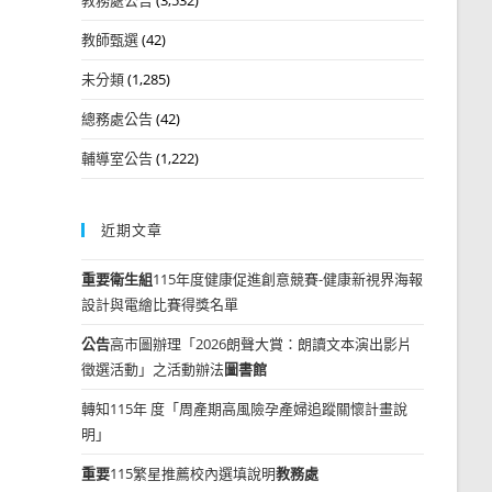
教師甄選
(42)
未分類
(1,285)
總務處公告
(42)
輔導室公告
(1,222)
近期文章
重要
衛生組
115年度健康促進創意競賽-健康新視界海報
設計與電繪比賽得獎名單
公告
高市圖辦理「2026朗聲大賞：朗讀文本演出影片
徵選活動」之活動辦法
圖書館
轉知115年 度「周產期高風險孕產婦追蹤關懷計畫說
明」
重要
115繁星推薦校內選填說明
教務處