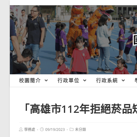
跳
轉
至
主
要
內
容
校園簡介
行政單位
行政系統
「高雄市112年拒絕菸
Post
Post
Post
學務處
09/19/2023
未分類
author:
published:
category: