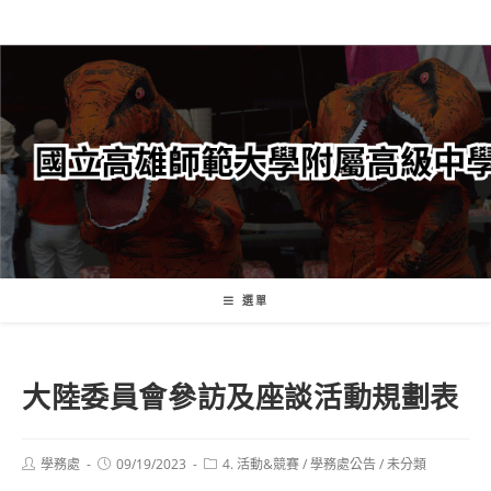
跳
轉
至
主
要
內
容
選單
大陸委員會參訪及座談活動規劃表
Post
Post
Post
學務處
09/19/2023
4. 活動&競賽
/
學務處公告
/
未分類
author:
published:
category: