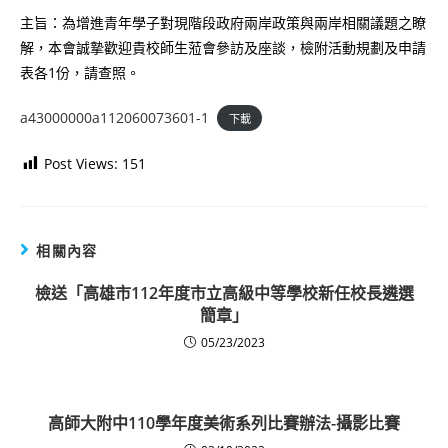
主旨：為增進青年學子對現階段政府兩岸政策與兩岸相關議題之瞭
解，本會誠摯歡迎貴校師生蒞會參訪及座談，檢附活動規劃及申請
表各1份，請查照。
a43000000a112060073601-1
下載
Post Views:
151
相關內容
檢送「高雄市112年度市立高級中等學校新任校長遴選
簡章」
05/23/2023
高師大附中110學年度美術系列比賽辦法-攝影比賽