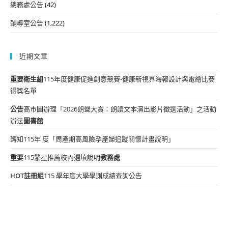
總務處公告
(42)
輔導室公告
(1,222)
近期文章
重要
衛生組
115年度健康促進創意競賽-健康新視界海報設計與電繪比賽
得獎名單
公告
高市圖辦理「2026朗聲大賞：朗讀文本演出影片徵選活動」之活動
辦法
圖書館
轉知115年 度「周產期高風險孕產婦追蹤關懷計畫說明」
重要
115繁星推薦校內選填說明
教務處
HOT
註冊組
115 學年度大學學測成績查詢公告