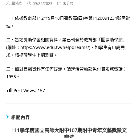
Post
Post
Post
學務處
09/22/2023
未分類
author:
published:
category:
一、依據教育部112年9月18日臺教高(四)字第1120091234號函辦
理。
二、旨揭獎助學金相關資料，業已刊登於教育部「圓夢助學網」
(網址：https://www.edu.tw/helpdreams/)，如學生有申請需
求，請提醒學生上網瀏覽。
三、如對旨揭資料有任何疑義，請逕洽勞動部免付費服務電話：
1955。
Post Views:
157
相關內容
111學年度國立高師大附中107期附中青年文藝獎徵文
辦法