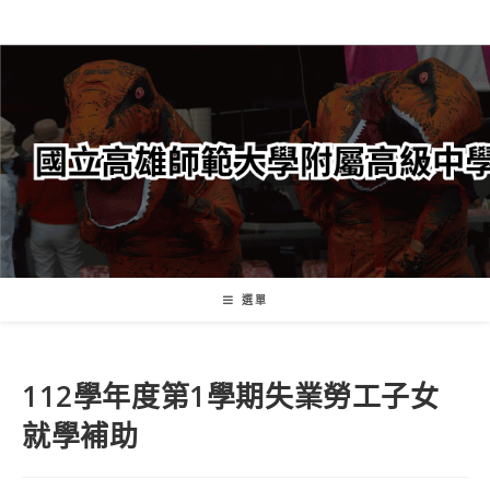
跳
轉
至
主
要
內
容
選單
112學年度第1學期失業勞工子女
就學補助