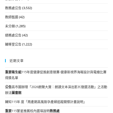
教務處公告
(3,532)
教師甄選
(42)
未分類
(1,285)
總務處公告
(42)
輔導室公告
(1,222)
近期文章
重要
衛生組
115年度健康促進創意競賽-健康新視界海報設計與電繪比賽
得獎名單
公告
高市圖辦理「2026朗聲大賞：朗讀文本演出影片徵選活動」之活動
辦法
圖書館
轉知115年 度「周產期高風險孕產婦追蹤關懷計畫說明」
重要
115繁星推薦校內選填說明
教務處