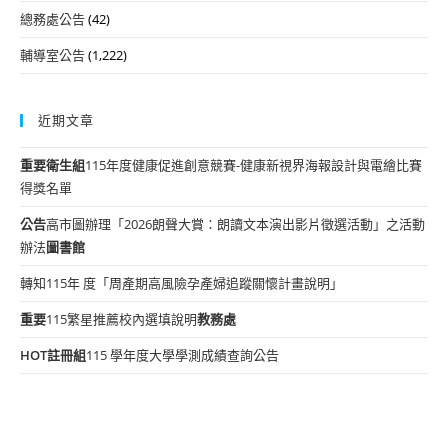
總務處公告
(42)
輔導室公告
(1,222)
近期文章
重要
衛生組
115年度健康促進創意競賽-健康新視界海報設計與電繪比賽
得獎名單
公告
高市圖辦理「2026朗聲大賞：朗讀文本演出影片徵選活動」之活動
辦法
圖書館
轉知115年 度「周產期高風險孕產婦追蹤關懷計畫說明」
重要
115繁星推薦校內選填說明
教務處
HOT
註冊組
115 學年度大學學測成績查詢公告