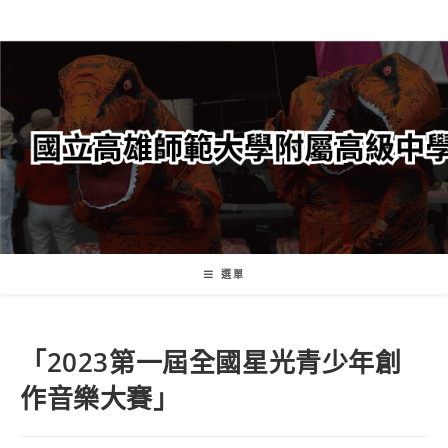
跳
轉
至
主
要
內
容
選單
「2023第一屆全國星光青少年創
作音樂大賽」