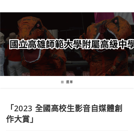
跳
轉
至
主
要
內
容
選單
「2023 全國高校生影音自媒體創
作大賞」