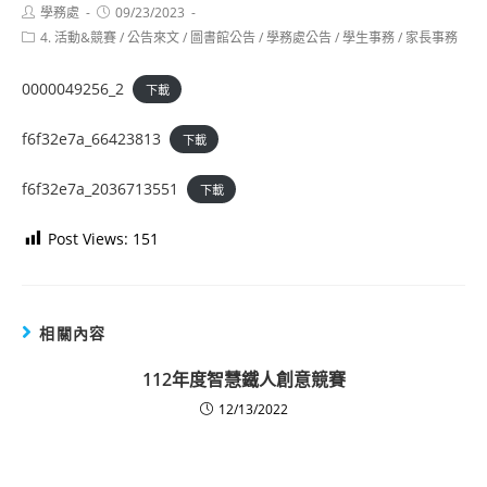
Post
Post
學務處
09/23/2023
author:
published:
Post
4. 活動&競賽
/
公告來文
/
圖書館公告
/
學務處公告
/
學生事務
/
家長事務
category:
0000049256_2
下載
f6f32e7a_66423813
下載
f6f32e7a_2036713551
下載
Post Views:
151
相關內容
112年度智慧鐵人創意競賽
12/13/2022