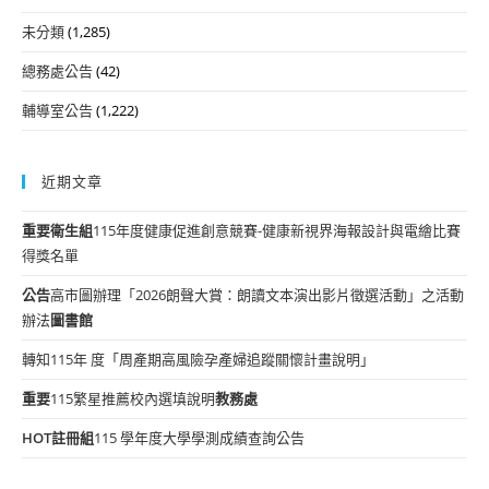
未分類
(1,285)
總務處公告
(42)
輔導室公告
(1,222)
近期文章
重要
衛生組
115年度健康促進創意競賽-健康新視界海報設計與電繪比賽
得獎名單
公告
高市圖辦理「2026朗聲大賞：朗讀文本演出影片徵選活動」之活動
辦法
圖書館
轉知115年 度「周產期高風險孕產婦追蹤關懷計畫說明」
重要
115繁星推薦校內選填說明
教務處
HOT
註冊組
115 學年度大學學測成績查詢公告