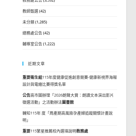
教師甄選
(42)
未分類
(1,285)
總務處公告
(42)
輔導室公告
(1,222)
近期文章
重要
衛生組
115年度健康促進創意競賽-健康新視界海報
設計與電繪比賽得獎名單
公告
高市圖辦理「2026朗聲大賞：朗讀文本演出影片
徵選活動」之活動辦法
圖書館
轉知115年 度「周產期高風險孕產婦追蹤關懷計畫說
明」
重要
115繁星推薦校內選填說明
教務處