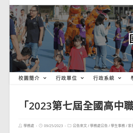
跳
轉
至
主
要
內
容
校園簡介
行政單位
行政系統
「2023第七屆全國高中
Post
Post
Post
學務處
09/25/2023
公告來文
/
學務處公告
/
學生事務
/
家
author:
published:
category: