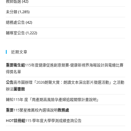
教師甄選
(42)
未分類
(1,285)
總務處公告
(42)
輔導室公告
(1,222)
近期文章
重要
衛生組
115年度健康促進創意競賽-健康新視界海報設計與電繪比賽
得獎名單
公告
高市圖辦理「2026朗聲大賞：朗讀文本演出影片徵選活動」之活動
辦法
圖書館
轉知115年 度「周產期高風險孕產婦追蹤關懷計畫說明」
重要
115繁星推薦校內選填說明
教務處
HOT
註冊組
115 學年度大學學測成績查詢公告