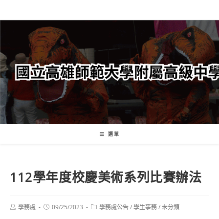
跳
轉
至
主
要
內
容
選單
112學年度校慶美術系列比賽辦法
Post
Post
Post
學務處
09/25/2023
學務處公告
/
學生事務
/
未分類
author:
published:
category: