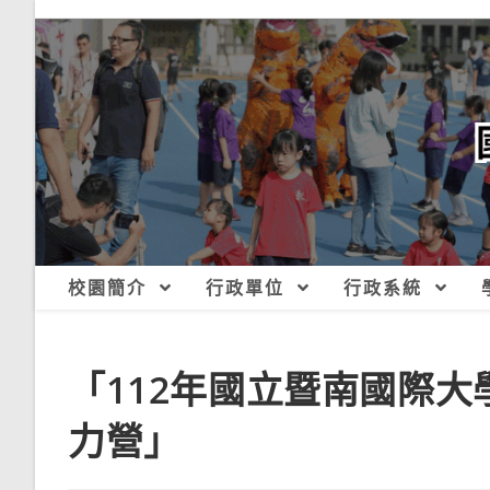
跳
轉
至
主
要
內
容
校園簡介
行政單位
行政系統
「112年國立暨南國際
力營」