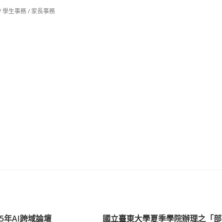
/
學生事務
/
家長事務
25年AI跨域論壇
國立臺東大學夏季學院辦理之「部