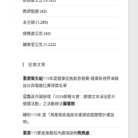
教師甄選
(42)
未分類
(1,285)
總務處公告
(42)
輔導室公告
(1,222)
近期文章
重要
衛生組
115年度健康促進創意競賽-健康新視界海報
設計與電繪比賽得獎名單
公告
高市圖辦理「2026朗聲大賞：朗讀文本演出影片
徵選活動」之活動辦法
圖書館
轉知115年 度「周產期高風險孕產婦追蹤關懷計畫說
明」
重要
115繁星推薦校內選填說明
教務處