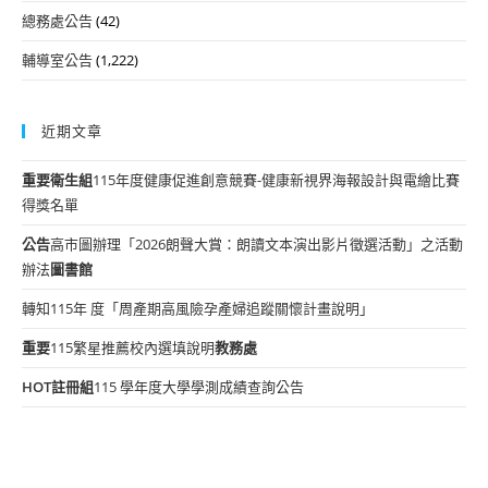
總務處公告
(42)
輔導室公告
(1,222)
近期文章
重要
衛生組
115年度健康促進創意競賽-健康新視界海報設計與電繪比賽
得獎名單
公告
高市圖辦理「2026朗聲大賞：朗讀文本演出影片徵選活動」之活動
辦法
圖書館
轉知115年 度「周產期高風險孕產婦追蹤關懷計畫說明」
重要
115繁星推薦校內選填說明
教務處
HOT
註冊組
115 學年度大學學測成績查詢公告