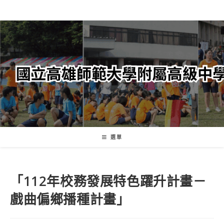
跳
轉
至
主
要
內
容
選單
「112年校務發展特色躍升計畫－
戲曲偏鄉播種計畫」