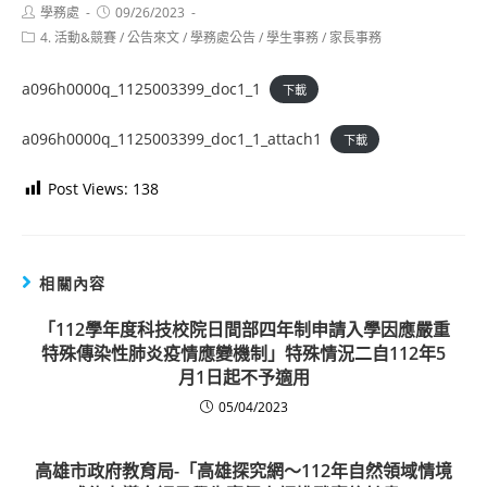
Post
Post
學務處
09/26/2023
author:
published:
Post
4. 活動&競賽
/
公告來文
/
學務處公告
/
學生事務
/
家長事務
category:
a096h0000q_1125003399_doc1_1
下載
a096h0000q_1125003399_doc1_1_attach1
下載
Post Views:
138
相關內容
「112學年度科技校院日間部四年制申請入學因應嚴重
特殊傳染性肺炎疫情應變機制」特殊情況二自112年5
月1日起不予適用
05/04/2023
高雄市政府教育局-「高雄探究網～112年自然領域情境