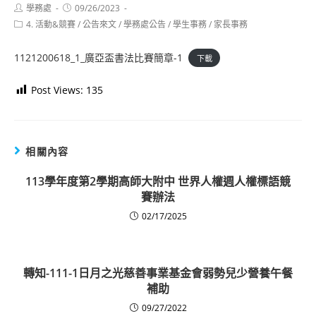
Post
Post
學務處
09/26/2023
author:
published:
Post
4. 活動&競賽
/
公告來文
/
學務處公告
/
學生事務
/
家長事務
category:
1121200618_1_廣亞盃書法比賽簡章-1
下載
Post Views:
135
相關內容
113學年度第2學期高師大附中 世界人權週人權標語競
賽辦法
02/17/2025
轉知-111-1日月之光慈善事業基金會弱勢兒少營養午餐
補助
09/27/2022