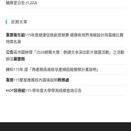
輔導室公告
(1,222)
近期文章
重要
衛生組
115年度健康促進創意競賽-健康新視界海報設計與電繪比賽
得獎名單
公告
高市圖辦理「2026朗聲大賞：朗讀文本演出影片徵選活動」之活動
辦法
圖書館
轉知115年 度「周產期高風險孕產婦追蹤關懷計畫說明」
重要
115繁星推薦校內選填說明
教務處
HOT
註冊組
115 學年度大學學測成績查詢公告