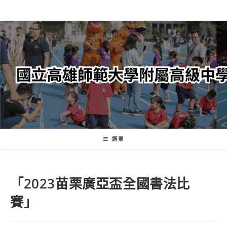
跳
轉
至
主
要
內
容
選單
「2023苗栗廣亞盃全國書法比
賽」