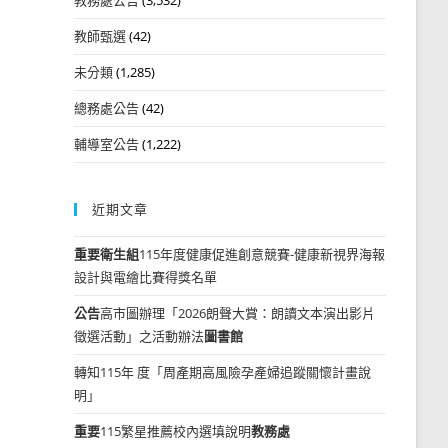
教師甄選
(42)
未分類
(1,285)
總務處公告
(42)
輔導室公告
(1,222)
近期文章
重要
衛生組
115年度健康促進創意競賽-健康新視界海報
設計與電繪比賽得獎名單
公告
高市圖辦理「2026朗聲大賞：朗讀文本演出影片
徵選活動」之活動辦法
圖書館
轉知115年 度「周產期高風險孕產婦追蹤關懷計畫說
明」
重要
115繁星推薦校內選填說明
教務處