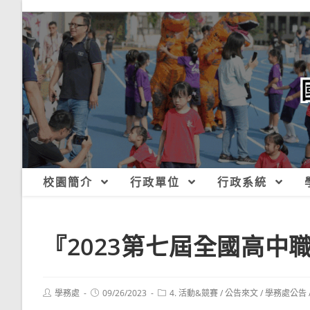
跳
轉
至
主
要
內
容
校園簡介
行政單位
行政系統
『2023第七屆全國高中
Post
Post
Post
學務處
09/26/2023
4. 活動&競賽
/
公告來文
/
學務處公告
author:
published:
category: