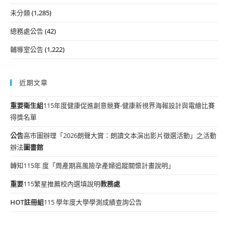
未分類
(1,285)
總務處公告
(42)
輔導室公告
(1,222)
近期文章
重要
衛生組
115年度健康促進創意競賽-健康新視界海報設計與電繪比賽
得獎名單
公告
高市圖辦理「2026朗聲大賞：朗讀文本演出影片徵選活動」之活動
辦法
圖書館
轉知115年 度「周產期高風險孕產婦追蹤關懷計畫說明」
重要
115繁星推薦校內選填說明
教務處
HOT
註冊組
115 學年度大學學測成績查詢公告