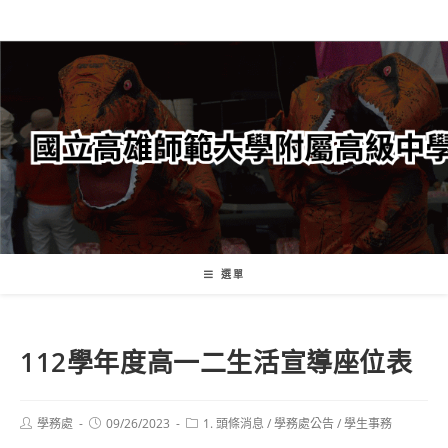
跳
轉
至
主
要
內
容
選單
112學年度高一二生活宣導座位表
Post
Post
Post
學務處
09/26/2023
1. 頭條消息
/
學務處公告
/
學生事務
author:
published:
category: