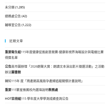
未分類
(1,285)
總務處公告
(42)
輔導室公告
(1,222)
近期文章
重要
衛生組
115年度健康促進創意競賽-健康新視界海報設計與電繪比賽
得獎名單
公告
高市圖辦理「2026朗聲大賞：朗讀文本演出影片徵選活動」之活動
辦法
圖書館
轉知115年 度「周產期高風險孕產婦追蹤關懷計畫說明」
重要
115繁星推薦校內選填說明
教務處
HOT
註冊組
115 學年度大學學測成績查詢公告