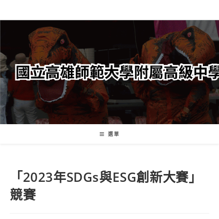
跳
轉
至
主
要
內
容
選單
「2023年SDGs與ESG創新大賽」
競賽