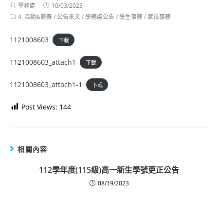
Post
Post
學務處
10/03/2023
author:
published:
Post
4. 活動&競賽
/
公告來文
/
學務處公告
/
學生事務
/
家長事務
category:
1121008603
下載
1121008603_attach1
下載
1121008603_attach1-1
下載
Post Views:
144
相關內容
112學年度(115級)高一新生學號更正公告
08/19/2023