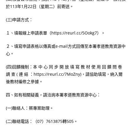
於113年1月22日（星期二）前寄送。
(三)申請方式：
１、填報線上申請表單（https://reurl.cc/5Ookg7）。
２、填寫申請表格以傳真或e-mail方式回傳至本署孝道教育資源中
心。
(四)回饋機制：本 中 心 同 步 開 放 填 寫 教 材 使 用 回 饋 問 卷
調 查 ( 連 結 ：https://reurl.cc/7MoZny)，請協助填寫，納入爾
後教材編修之參據。
四、如有相關疑義，請洽詢本署孝道教育資源中心：
(一)聯絡人：蔡專案助理。
(二)聯絡電話：（07）7613875轉505。