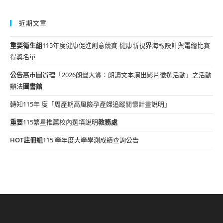
近期文章
重要
衛生組
115年度健康促進創意競賽-健康新視界海報設計與電繪比賽
得獎名單
公告
高市圖辦理「2026朗聲大賞：朗讀文本演出影片徵選活動」之活動
辦法
圖書館
轉知115年 度「周產期高風險孕產婦追蹤關懷計畫說明」
重要
115繁星推薦校內選填說明
教務處
HOT
註冊組
115 學年度大學學測成績查詢公告