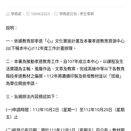
Post
Post
Post
學務處
10/04/2023
學務處公告
/
學生事務
author:
published:
category:
說明：
一、依據教育部孝道「心」文化實施計畫及本署孝道教育資源中心
(以下稱本中心)112年度工作計畫辦理。
二、本署為推動孝道教育工作，自107年成立本中心，以課程及生
活實踐為主軸，蒐羅作品、文章及教案，完成高級中等以下各教育
階段孝道教材之編撰。112年將賡續印製及新增教材並以「班級」
為單位開放申請。
三、旨揭辦法內容摘述如下：
(一)申請時間：112年10月2日（星期一）至112年10月20日（星期
五）止
(二)核發公布日期：預於112年12月1日（星期五）前公布，教材預