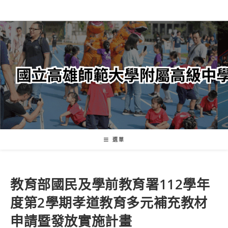
跳
轉
至
主
要
內
容
選單
教育部國民及學前教育署112學年
度第2學期孝道教育多元補充教材
申請暨發放實施計畫