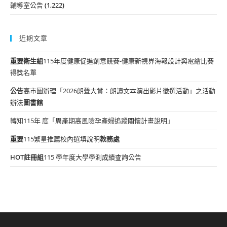
輔導室公告
(1,222)
近期文章
重要
衛生組
115年度健康促進創意競賽-健康新視界海報設計與電繪比賽
得獎名單
公告
高市圖辦理「2026朗聲大賞：朗讀文本演出影片徵選活動」之活動
辦法
圖書館
轉知115年 度「周產期高風險孕產婦追蹤關懷計畫說明」
重要
115繁星推薦校內選填說明
教務處
HOT
註冊組
115 學年度大學學測成績查詢公告