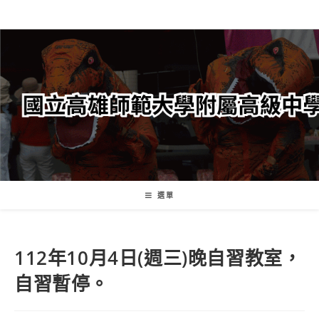
跳
轉
至
主
要
內
容
選單
112年10月4日(週三)晚自習教室，
自習暫停。