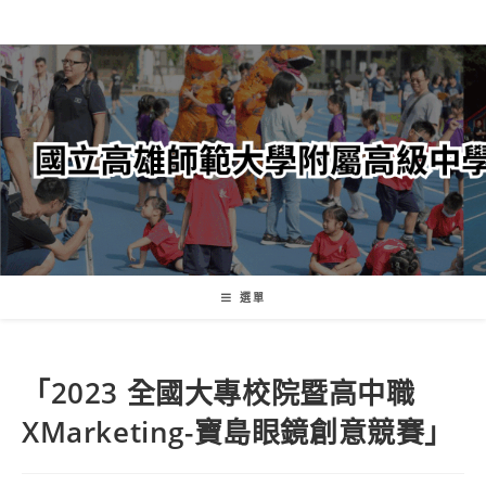
跳
轉
至
主
要
內
容
選單
「2023 全國大專校院暨高中職
XMarketing-寶島眼鏡創意競賽」