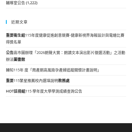
輔導室公告
(1,222)
近期文章
重要
衛生組
115年度健康促進創意競賽-健康新視界海報設計與電繪比賽
得獎名單
公告
高市圖辦理「2026朗聲大賞：朗讀文本演出影片徵選活動」之活動
辦法
圖書館
轉知115年 度「周產期高風險孕產婦追蹤關懷計畫說明」
重要
115繁星推薦校內選填說明
教務處
HOT
註冊組
115 學年度大學學測成績查詢公告