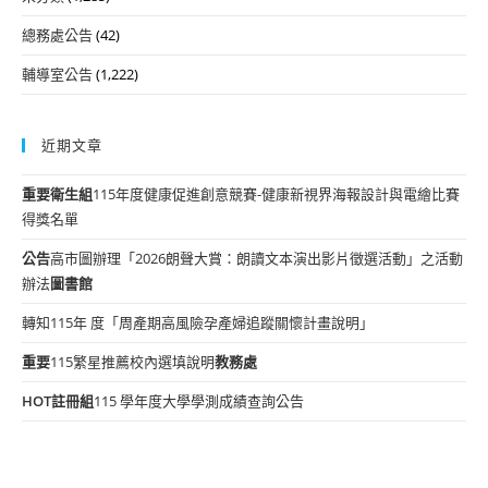
總務處公告
(42)
輔導室公告
(1,222)
近期文章
重要
衛生組
115年度健康促進創意競賽-健康新視界海報設計與電繪比賽
得獎名單
公告
高市圖辦理「2026朗聲大賞：朗讀文本演出影片徵選活動」之活動
辦法
圖書館
轉知115年 度「周產期高風險孕產婦追蹤關懷計畫說明」
重要
115繁星推薦校內選填說明
教務處
HOT
註冊組
115 學年度大學學測成績查詢公告