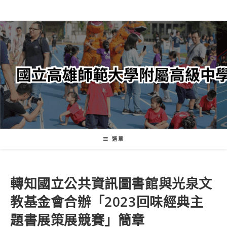
跳
轉
至
主
要
內
容
選單
轉知國立公共資訊圖書館與光泉文
教基金會合辦「2023回味經典主
題書展策展競賽」簡章