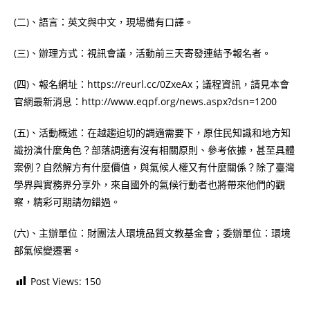
(二)、語言：英文與中文，現場備有口譯。
(三)、辦理方式：視訊會議，活動前三天寄發連結予報名者。
(四)、報名網址：https://reurl.cc/0ZxeAx；議程資訊，請見本會
官網最新消息：http://www.eqpf.org/news.aspx?dsn=1200
(五)、活動概述：在越趨迫切的調適需要下，原住民知識和地方知
識扮演什麼角色？部落調適有沒有相關原則、參考依據，甚至具體
案例？自然解方有什麼價值，與氣候人權又有什麼關係？除了臺灣
學界與實務界分享外，來自國外的氣候行動者也將帶來他們的觀
察，精彩可期請勿錯過。
(六)、主辦單位：財團法人環境品質文教基金會；委辦單位：環境
部氣候變遷署。
Post Views:
150