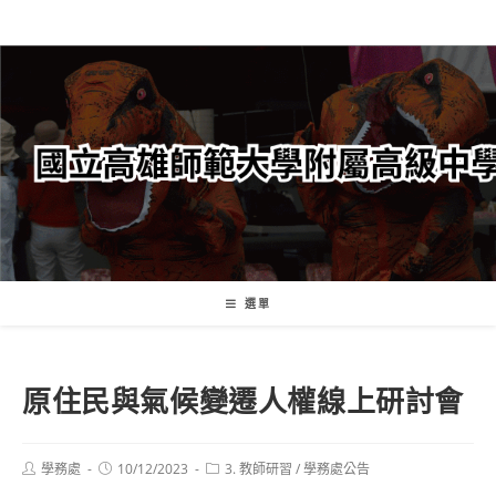
跳
轉
至
主
要
內
容
選單
原住民與氣候變遷人權線上研討會
Post
Post
Post
學務處
10/12/2023
3. 教師研習
/
學務處公告
author:
published:
category: