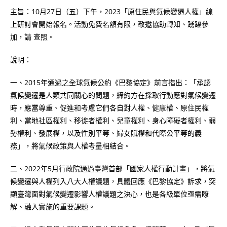
主旨：10月27日（五）下午，2023「原住民與氣候變遷人權」線
上研討會開始報名。活動免費名額有限，敬邀協助轉知、踴躍參
加，請 查照。
說明：
一、2015年通過之全球氣候公約《巴黎協定》前言指出：「承認
氣候變遷是人類共同關心的問題，締約方在採取行動應對氣候變遷
時，應當尊重、促進和考慮它們各自對人權、健康權、原住民權
利、當地社區權利、移徙者權利、兒童權利、身心障礙者權利、弱
勢權利、發展權，以及性別平等、婦女賦權和代際公平等的義
務」，將氣候政策與人權考量相結合。
二、2022年5月行政院通過臺灣首部「國家人權行動計畫」，將氣
候變遷與人權列入八大人權議題，具體回應《巴黎協定》訴求，突
顯臺灣面對氣候變遷影響人權議題之決心，也是各級單位亟需瞭
解、融入實施的重要課題。