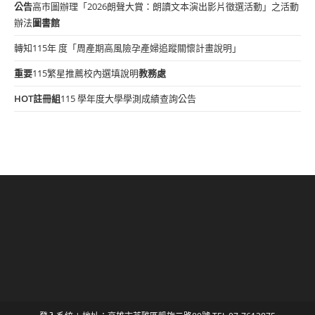
公告
高市圖辦理「2026朗聲大賞：朗讀文本演出影片徵選活動」之活動
辦法
圖書館
轉知115年 度「周產期高風險孕產婦追蹤關懷計畫說明」
重要
115繁星推薦校內選填說明
教務處
HOT
註冊組
115 學年度大學學測成績查詢公告