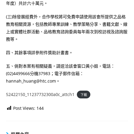
年度）共計六十萬元。
(三)除發展經費外，合作學校將可免費申請使用該會所提供之品格
教育相關資源，包括教師專業訓練、教學策略分享、書籍文獻、線
上或實體社群活動、品格教育諮詢委員每年兩次到校訪視及諮詢服
務等。
四、其餘事項詳參附件獎助計畫書。
五、倘對本案有相關疑義，請逕洽該會窗口黃小姐，電話：
(02)4499666分機37983；電子郵件信箱：
hannah_huang@htc.com。
52422150_11237732300a0c_attch1
下載
Post Views:
144