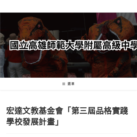
跳
轉
至
主
要
內
容
選單
宏達文教基金會「第三屆品格實踐
學校發展計畫」