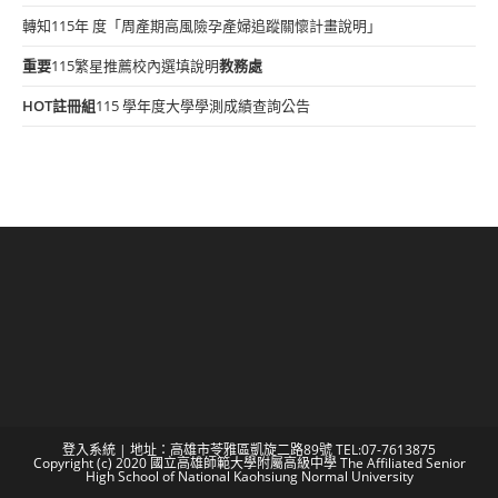
轉知115年 度「周產期高風險孕產婦追蹤關懷計畫說明」
重要
115繁星推薦校內選填說明
教務處
HOT
註冊組
115 學年度大學學測成績查詢公告
登入系統
| 地址：高雄市苓雅區凱旋二路89號 TEL:07-7613875
Copyright (c) 2020 國立高雄師範大學附屬高級中學 The Affiliated Senior
High School of National Kaohsiung Normal University