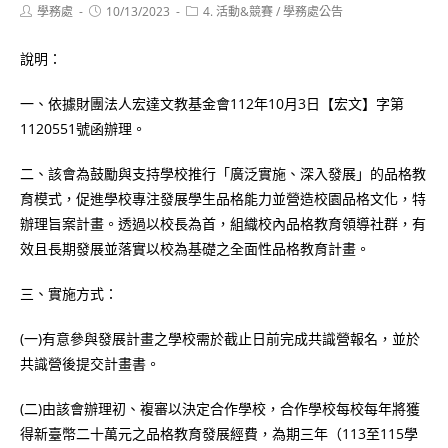
Post
Post
Post
學務處
10/13/2023
4. 活動&競賽
/
學務處公告
author:
published:
category:
說明：
一、依據財團法人宏達文教基金會112年10月3日【宏文】字第
1120551號函辦理。
二、該會為鼓勵與支持學校推行「廣泛實施、深入發展」的品格教
育模式，促進學校專注發展學生品格能力並營造校園品格文化，特
辦理旨案計畫。透過以校長為首，組織校內品格教育領導社群，有
效且長期發展並落實以校為基礎之全面性品格教育計畫。
三、實施方式：
(一)有意參與發展計畫之學校需於截止日前完成共識營報名，並於
共識營後提交計畫書。
(二)由該會辦理初、複審以決定合作學校，合作學校每校每年將獲
得新臺幣二十萬元之品格教育發展經費，為期三年（113至115學