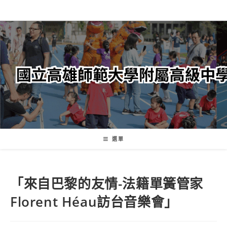
跳
轉
至
主
要
內
容
選單
「來自巴黎的友情-法籍單簧管家
Florent Héau訪台音樂會」