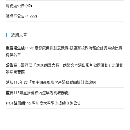
總務處公告
(42)
輔導室公告
(1,222)
近期文章
重要
衛生組
115年度健康促進創意競賽-健康新視界海報設計與電繪比賽
得獎名單
公告
高市圖辦理「2026朗聲大賞：朗讀文本演出影片徵選活動」之活動
辦法
圖書館
轉知115年 度「周產期高風險孕產婦追蹤關懷計畫說明」
重要
115繁星推薦校內選填說明
教務處
HOT
註冊組
115 學年度大學學測成績查詢公告