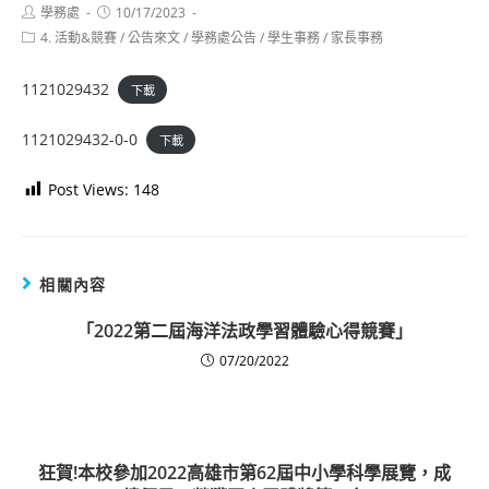
Post
Post
學務處
10/17/2023
author:
published:
Post
4. 活動&競賽
/
公告來文
/
學務處公告
/
學生事務
/
家長事務
category:
1121029432
下載
1121029432-0-0
下載
Post Views:
148
相關內容
「2022第二屆海洋法政學習體驗心得競賽」
07/20/2022
狂賀!本校參加2022高雄市第62屆中小學科學展覽，成