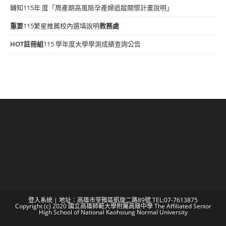
轉知115年 度「周產期高風險孕產婦追蹤關懷計畫說明」
重要
115繁星推薦校內選填說明
教務處
HOT
註冊組
115 學年度大學學測成績查詢公告
登入系統
| 地址：高雄市苓雅區凱旋二路89號 TEL:07-7613875
Copyright (c) 2020 國立高雄師範大學附屬高級中學 The Affiliated Senior
High School of National Kaohsiung Normal University