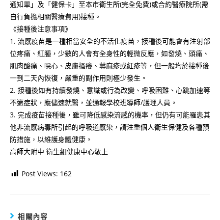
通知單」及「健保卡」至本市衛生所(完全免費)或合約醫療院所(需
自行負擔相關醫療費用)接種。
《接種後注意事項》
1. 流感疫苗是一種相當安全的不活化疫苗，接種後可能會有注射部
位疼痛、紅腫，少數的人會有全身性的輕微反應，如發燒、頭痛、
肌肉酸痛、噁心、皮膚搔癢、蕁麻疹或紅疹等，但一般均於接種後
一到二天內恢復，嚴重的副作用則極少發生。
2. 接種後如有持續發燒、意識或行為改變、呼吸困難、心跳加速等
不適症狀，應儘速就醫，並通報學校班導師/護理人員。
3. 完成疫苗接種後，雖可降低感染流感的機率，但仍有可能罹患其
他非流感病毒所引起的呼吸道感染，請注重個人衛生保健及各種預
防措施，以維護身體健康。
高師大附中 衛生組健康中心敬上
Post Views:
162
相關內容