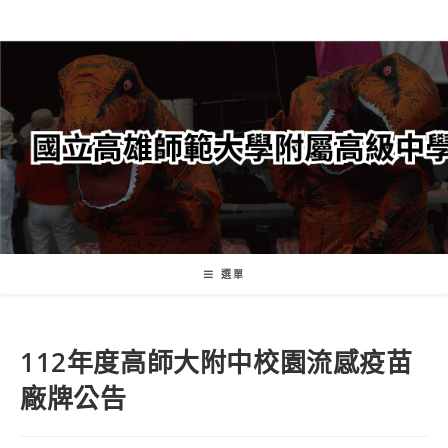
跳
轉
至
主
要
內
容
選單
112年度高師大附中校園流感疫苗
廠牌公告