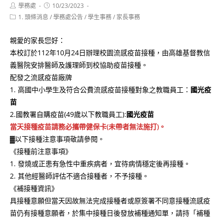
Post
Post
學務處
10/23/2023
author:
published:
Post
1. 頭條消息
/
學務處公告
/
學生事務
/
家長事務
category:
親愛的家長您好：
本校訂於112年10月24日辦理校園流感疫苗接種，由高雄基督教信
義醫院安排醫師及護理師到校協助疫苗接種。
配發之流感疫苗廠牌
1. 高國中小學生及符合公費流感疫苗接種對象之教職員工：
國光疫
苗
2.國教署自購疫苗(49歲以下教職員工):
國光疫苗
當天接種疫苗請務必攜帶健保卡(未帶者無法施打)。
▓以下接種注意事項敬請參閱。
《接種前注意事項》
1. 發燒或正患有急性中重疾病者，宜待病情穩定後再接種。
2. 其他經醫師評估不適合接種者，不予接種。
《補接種資訊》
具接種意願但當天因故無法完成接種者或原簽署不同意接種流感疫
苗仍有接種意願者，於集中接種日後發放補種通知單，請持「補種