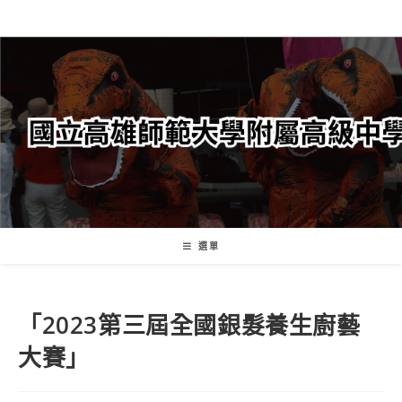
跳
轉
至
主
要
內
容
選單
「2023第三屆全國銀髮養生廚藝
大賽」