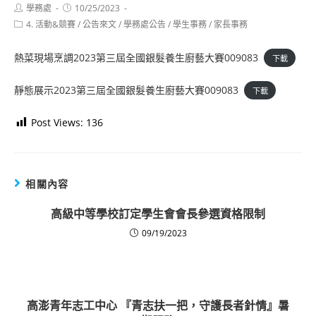
Post
Post
學務處
10/25/2023
author:
published:
Post
4. 活動&競賽
/
公告來文
/
學務處公告
/
學生事務
/
家長事務
category:
熱菜現場烹調2023第三屆全國銀髮養生廚藝大賽009083
下載
靜態展示2023第三屆全國銀髮養生廚藝大賽009083
下載
Post Views:
136
相關內容
高級中等學校訂定學生會會長參選資格限制
09/19/2023
高澎青年志工中心 『青志扶一把，守護長者針情』暑