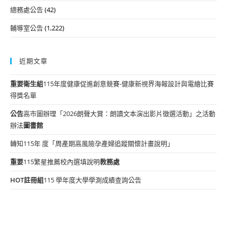
總務處公告
(42)
輔導室公告
(1,222)
近期文章
重要
衛生組
115年度健康促進創意競賽-健康新視界海報設計與電繪比賽
得獎名單
公告
高市圖辦理「2026朗聲大賞：朗讀文本演出影片徵選活動」之活動
辦法
圖書館
轉知115年 度「周產期高風險孕產婦追蹤關懷計畫說明」
重要
115繁星推薦校內選填說明
教務處
HOT
註冊組
115 學年度大學學測成績查詢公告