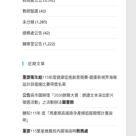
教師甄選
(42)
未分類
(1,285)
總務處公告
(42)
輔導室公告
(1,222)
近期文章
重要
衛生組
115年度健康促進創意競賽-健康新視界海報
設計與電繪比賽得獎名單
公告
高市圖辦理「2026朗聲大賞：朗讀文本演出影片
徵選活動」之活動辦法
圖書館
轉知115年 度「周產期高風險孕產婦追蹤關懷計畫說
明」
重要
115繁星推薦校內選填說明
教務處