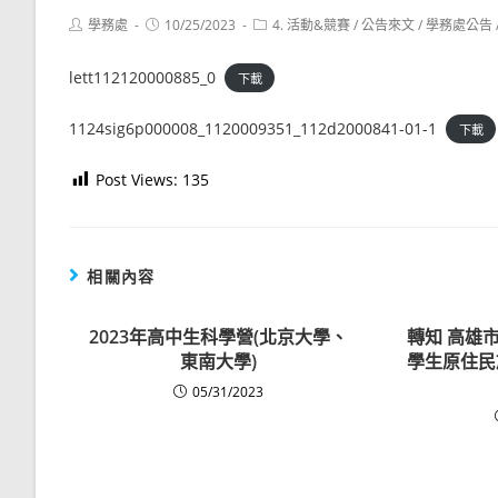
Post
Post
Post
學務處
10/25/2023
4. 活動&競賽
/
公告來文
/
學務處公告
author:
published:
category:
lett112120000885_0
下載
1124sig6p000008_1120009351_112d2000841-01-1
下載
Post Views:
135
相關內容
2023年高中生科學營(北京大學、
轉知 高雄
東南大學)
學生原住民
05/31/2023