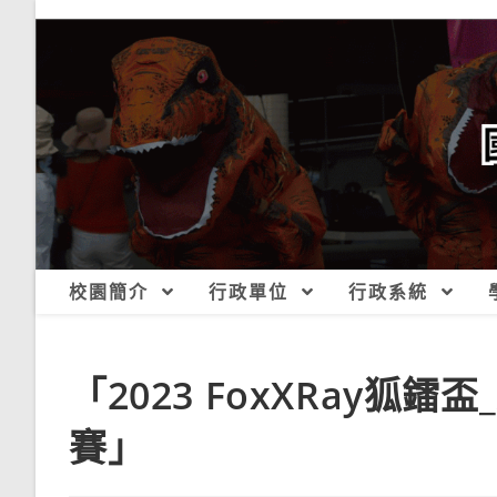
跳
轉
至
主
要
內
容
校園簡介
行政單位
行政系統
「2023 FoxXRay
賽」