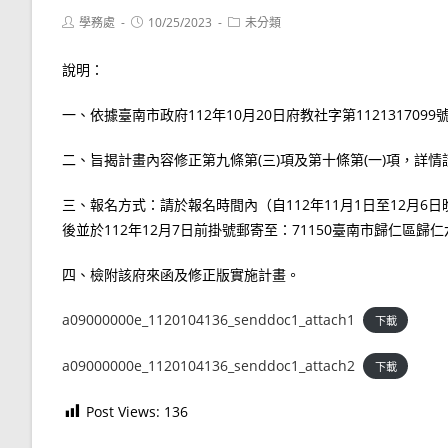
Post
Post
Post
學務處
10/25/2023
未分類
author:
published:
category:
說明：
一、依據臺南市政府112年10月20日府教社字第1121317099
二、旨揭計畫內容修正第九條第(三)項及第十條第(一)項，詳
三、報名方式：請於報名時間內（自112年11月1日至12月6
後並於112年12月7日前掛號郵寄至：71150臺南市歸仁區
四、檢附該府來函及修正版實施計畫。
a09000000e_1120104136_senddoc1_attach1
下載
a09000000e_1120104136_senddoc1_attach2
下載
Post Views:
136