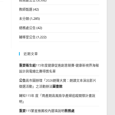
教師甄選
(42)
未分類
(1,285)
總務處公告
(42)
輔導室公告
(1,222)
近期文章
重要
衛生組
115年度健康促進創意競賽-健康新視界海報
設計與電繪比賽得獎名單
公告
高市圖辦理「2026朗聲大賞：朗讀文本演出影片
徵選活動」之活動辦法
圖書館
轉知115年 度「周產期高風險孕產婦追蹤關懷計畫說
明」
重要
115繁星推薦校內選填說明
教務處