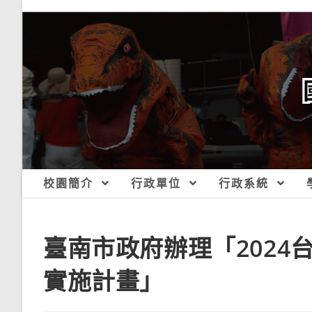
跳
轉
至
主
要
內
容
校園簡介
行政單位
行政系統
臺南市政府辦理「2024
實施計畫」