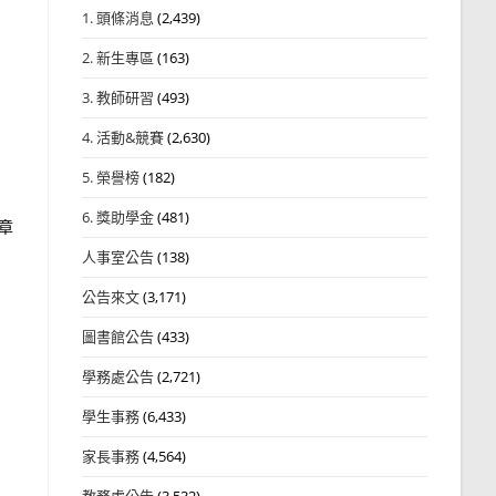
1. 頭條消息
(2,439)
2. 新生專區
(163)
3. 教師研習
(493)
4. 活動&競賽
(2,630)
5. 榮譽榜
(182)
6. 獎助學金
(481)
章
人事室公告
(138)
公告來文
(3,171)
圖書館公告
(433)
學務處公告
(2,721)
學生事務
(6,433)
家長事務
(4,564)
教務處公告
(3,532)