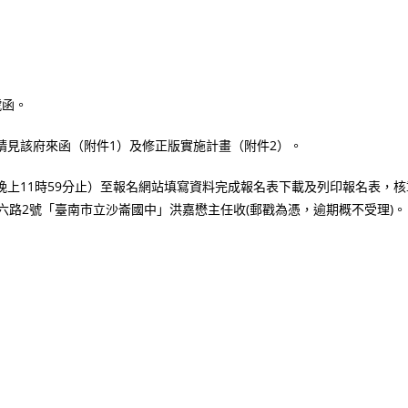
號函。
情請見該府來函（附件1）及修正版實施計畫（附件2）。
日晚上11時59分止）至報名網站填寫資料完成報名表下載及列印報名表，核
歸仁六路2號「臺南市立沙崙國中」洪嘉懋主任收(郵戳為憑，逾期概不受理)。