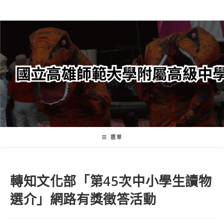
跳
轉
至
主
要
內
容
選單
轉知文化部「第45次中小學生讀物
選介」網路有獎徵答活動