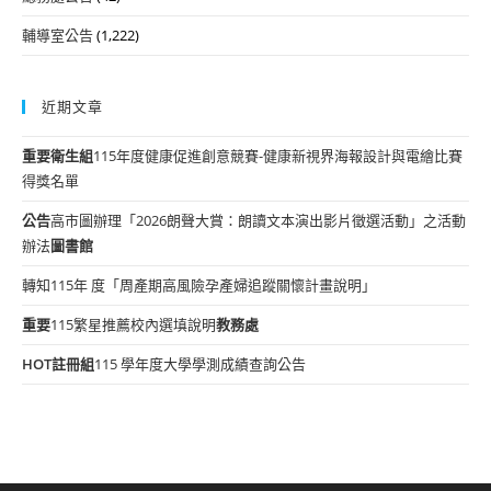
輔導室公告
(1,222)
近期文章
重要
衛生組
115年度健康促進創意競賽-健康新視界海報設計與電繪比賽
得獎名單
公告
高市圖辦理「2026朗聲大賞：朗讀文本演出影片徵選活動」之活動
辦法
圖書館
轉知115年 度「周產期高風險孕產婦追蹤關懷計畫說明」
重要
115繁星推薦校內選填說明
教務處
HOT
註冊組
115 學年度大學學測成績查詢公告