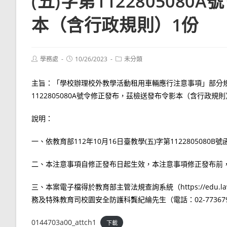
(五)字第11228050
本（含行政規則）1份
Post
Post
Post
學務處
10/26/2023
未分類
author:
published:
category:
主旨：「學校辦理校外教學活動租用車輛應行注意事項」部分規定
1122805080A號令修正發布，茲檢送發布令影本（含行政規
說明：
一、依教育部112年10月16日臺教學(五)字第1122805080B
二、本注意事項自修正發布日起生效，本注意事項修正發布前
三、本案電子檔得於教育部主管法規查詢系統（https://edu.
務及特殊教育司校園安全防護科龔紀綸先生（電話：02-77367
0144703a00_attch1
下載