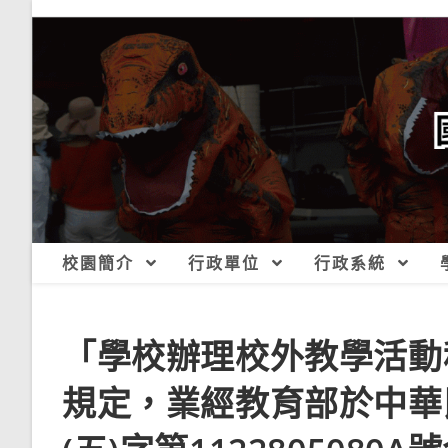
跳
轉
至
主
要
內
容
校園簡介
行政單位
行政系統
「學校辦理校外教學活動
規定，業經教育部於中華民