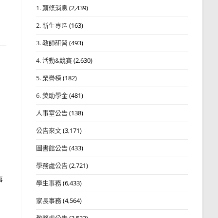
1. 頭條消息
(2,439)
2. 新生專區
(163)
3. 教師研習
(493)
4. 活動&競賽
(2,630)
5. 榮譽榜
(182)
6. 獎助學金
(481)
人事室公告
(138)
公告來文
(3,171)
圖書館公告
(433)
學務處公告
(2,721)
事
學生事務
(6,433)
家長事務
(4,564)
教務處公告
(3,532)