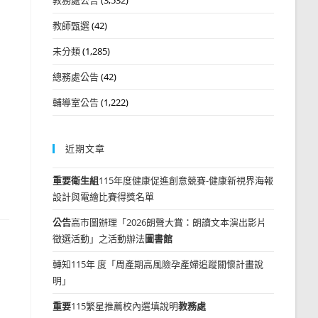
教師甄選
(42)
未分類
(1,285)
總務處公告
(42)
輔導室公告
(1,222)
近期文章
重要
衛生組
115年度健康促進創意競賽-健康新視界海報
設計與電繪比賽得獎名單
公告
高市圖辦理「2026朗聲大賞：朗讀文本演出影片
徵選活動」之活動辦法
圖書館
轉知115年 度「周產期高風險孕產婦追蹤關懷計畫說
明」
重要
115繁星推薦校內選填說明
教務處