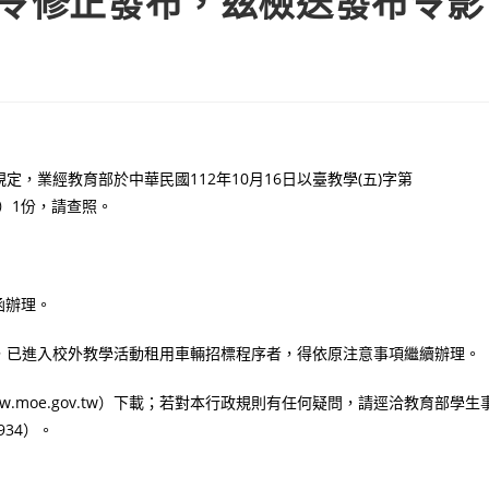
80A號令修正發布，茲檢送發布令影
，業經教育部於中華民國112年10月16日以臺教學(五)字第
則）1份，請查照。
號函辦理。
，已進入校外教學活動租用車輛招標程序者，得依原注意事項繼續辦理。
law.moe.gov.tw）下載；若對本行政規則有任何疑問，請逕洽教育部學生
934）。