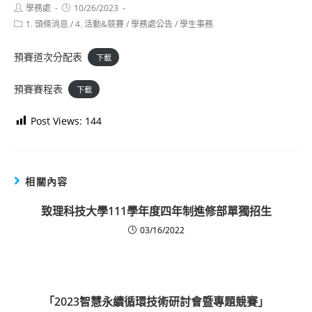
Post
Post
學務處
10/26/2023
author:
published:
Post
1. 頭條消息
/
4. 活動&競賽
/
學務處公告
/
學生事務
category:
預賽道次分配表
下載
預賽賽程表
下載
Post Views:
144
相關內容
致理科技大學111學年度四年制進修部單獨招生
03/16/2022
「2023智慧永續循環技術研討會暨專題競賽」