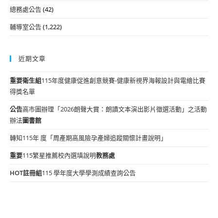
總務處公告
(42)
輔導室公告
(1,222)
近期文章
重要
衛生組
115年度健康促進創意競賽-健康新視界海報設計與電繪比賽
得獎名單
公告
高市圖辦理「2026朗聲大賞：朗讀文本演出影片徵選活動」之活動
辦法
圖書館
轉知115年 度「周產期高風險孕產婦追蹤關懷計畫說明」
重要
115繁星推薦校內選填說明
教務處
HOT
註冊組
115 學年度大學學測成績查詢公告