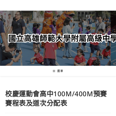
跳
轉
至
主
要
內
容
選單
校慶運動會高中100M/400M預賽
賽程表及道次分配表