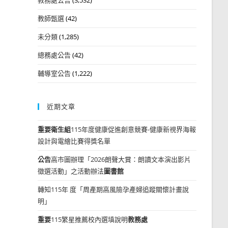
教師甄選
(42)
未分類
(1,285)
總務處公告
(42)
輔導室公告
(1,222)
近期文章
重要
衛生組
115年度健康促進創意競賽-健康新視界海報
設計與電繪比賽得獎名單
公告
高市圖辦理「2026朗聲大賞：朗讀文本演出影片
徵選活動」之活動辦法
圖書館
轉知115年 度「周產期高風險孕產婦追蹤關懷計畫說
明」
重要
115繁星推薦校內選填說明
教務處