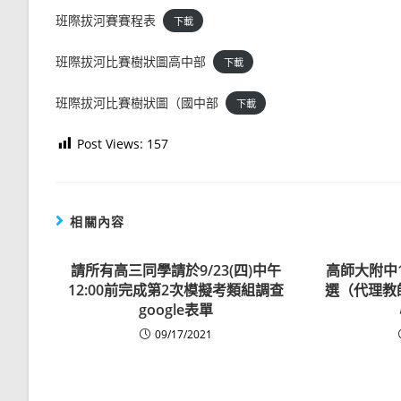
班際拔河賽賽程表
下載
班際拔河比賽樹狀圖高中部
下載
班際拔河比賽樹狀圖（國中部
下載
Post Views:
157
相關內容
請所有高三同學請於9/23(四)中午
高師大附中
12:00前完成第2次模擬考類組調查
選（代理教
google表單
09/17/2021