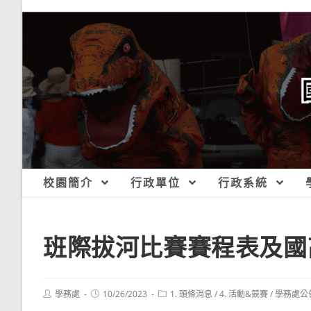
跳
轉
至
主
要
內
容
校園簡介
行政單位
行政系統
班際拔河比賽賽程表及國
Post
Post
Post
學務處
10/26/2023
1. 頭條消息
/
4. 活動&競賽
/
學務處公
author:
published:
category: