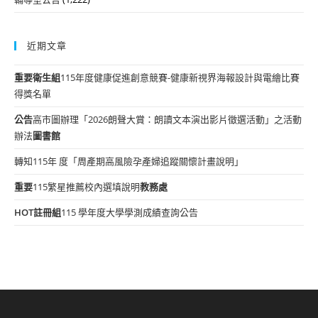
近期文章
重要
衛生組
115年度健康促進創意競賽-健康新視界海報設計與電繪比賽
得獎名單
公告
高市圖辦理「2026朗聲大賞：朗讀文本演出影片徵選活動」之活動
辦法
圖書館
轉知115年 度「周產期高風險孕產婦追蹤關懷計畫說明」
重要
115繁星推薦校內選填說明
教務處
HOT
註冊組
115 學年度大學學測成績查詢公告