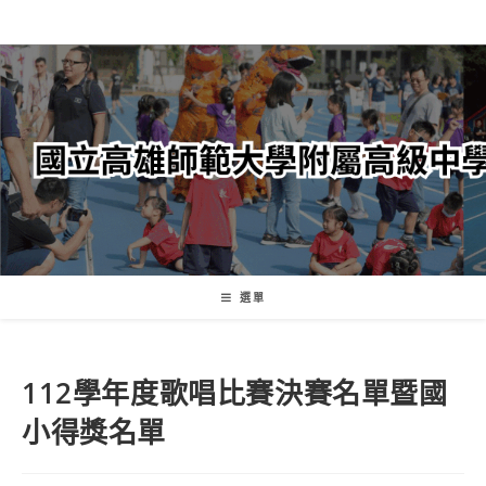
跳
轉
至
主
要
內
容
選單
112學年度歌唱比賽決賽名單暨國
小得獎名單