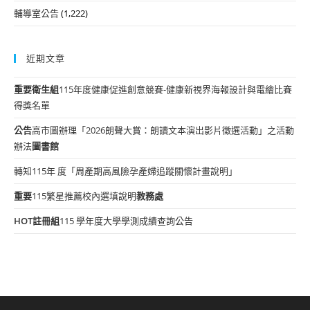
輔導室公告
(1,222)
近期文章
重要
衛生組
115年度健康促進創意競賽-健康新視界海報設計與電繪比賽
得獎名單
公告
高市圖辦理「2026朗聲大賞：朗讀文本演出影片徵選活動」之活動
辦法
圖書館
轉知115年 度「周產期高風險孕產婦追蹤關懷計畫說明」
重要
115繁星推薦校內選填說明
教務處
HOT
註冊組
115 學年度大學學測成績查詢公告