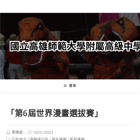
跳
轉
至
主
要
內
容
選單
「第6屆世界漫畫選拔賽」
Post
Post
學務處
10/31/2023
author:
published:
Post
公告來文
/
學務處公告
/
學生事務
/
家長事務