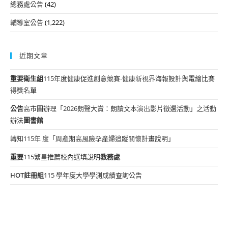
總務處公告
(42)
輔導室公告
(1,222)
近期文章
重要
衛生組
115年度健康促進創意競賽-健康新視界海報設計與電繪比賽
得獎名單
公告
高市圖辦理「2026朗聲大賞：朗讀文本演出影片徵選活動」之活動
辦法
圖書館
轉知115年 度「周產期高風險孕產婦追蹤關懷計畫說明」
重要
115繁星推薦校內選填說明
教務處
HOT
註冊組
115 學年度大學學測成績查詢公告