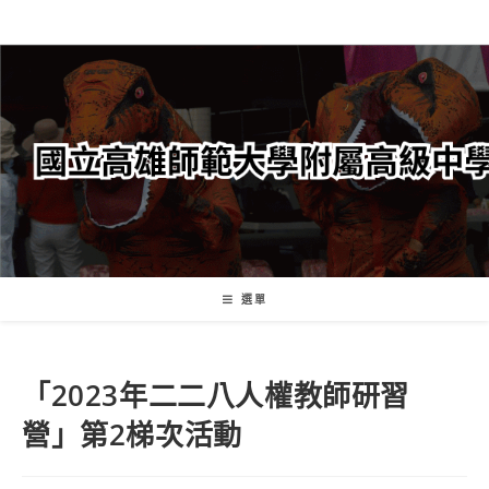
跳
轉
至
主
要
內
容
選單
「2023年二二八人權教師研習
營」第2梯次活動