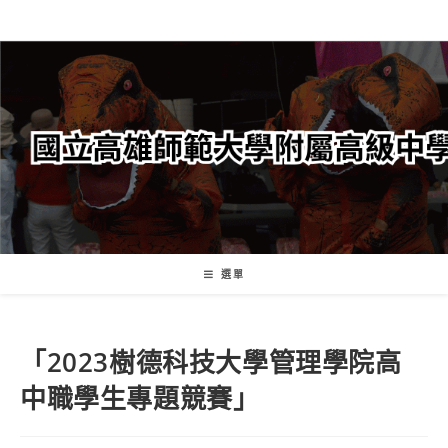
跳
轉
至
主
要
內
容
選單
「2023樹德科技大學管理學院高
中職學生專題競賽」