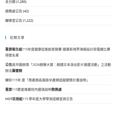
未分類
(1,285)
總務處公告
(42)
輔導室公告
(1,222)
近期文章
重要
衛生組
115年度健康促進創意競賽-健康新視界海報設計與電繪比賽
得獎名單
公告
高市圖辦理「2026朗聲大賞：朗讀文本演出影片徵選活動」之活動
辦法
圖書館
轉知115年 度「周產期高風險孕產婦追蹤關懷計畫說明」
重要
115繁星推薦校內選填說明
教務處
HOT
註冊組
115 學年度大學學測成績查詢公告