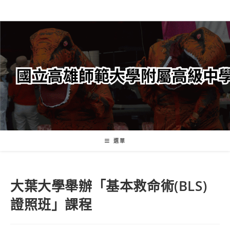
跳
轉
至
主
要
內
容
選單
大葉大學舉辦「基本救命術(BLS)
證照班」課程