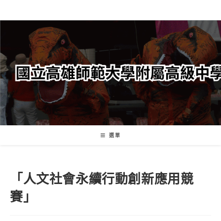
跳
轉
至
主
要
內
容
選單
「人文社會永續行動創新應用競
賽」