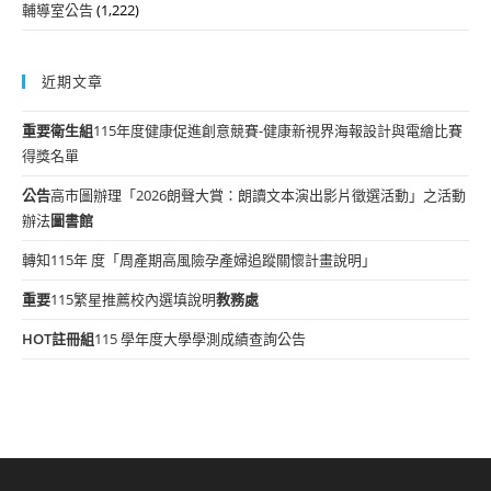
輔導室公告
(1,222)
近期文章
重要
衛生組
115年度健康促進創意競賽-健康新視界海報設計與電繪比賽
得獎名單
公告
高市圖辦理「2026朗聲大賞：朗讀文本演出影片徵選活動」之活動
辦法
圖書館
轉知115年 度「周產期高風險孕產婦追蹤關懷計畫說明」
重要
115繁星推薦校內選填說明
教務處
HOT
註冊組
115 學年度大學學測成績查詢公告