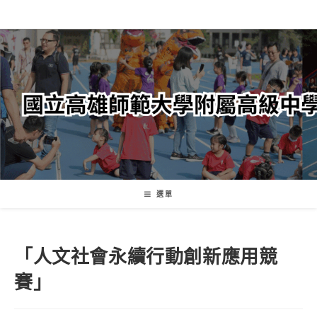
跳
轉
至
主
要
內
容
選單
「人文社會永續行動創新應用競
賽」