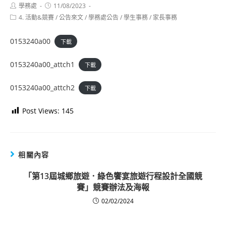
Post
Post
學務處
11/08/2023
author:
published:
Post
4. 活動&競賽
/
公告來文
/
學務處公告
/
學生事務
/
家長事務
category:
0153240a00
下載
0153240a00_attch1
下載
0153240a00_attch2
下載
Post Views:
145
相關內容
「第13屆城鄉旅遊．綠色饗宴旅遊行程設計全國競
賽」競賽辦法及海報
02/02/2024