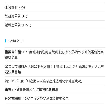
未分類
(1,285)
總務處公告
(42)
輔導室公告
(1,222)
近期文章
重要
衛生組
115年度健康促進創意競賽-健康新視界海報設計與電繪比賽
得獎名單
公告
高市圖辦理「2026朗聲大賞：朗讀文本演出影片徵選活動」之活動
辦法
圖書館
轉知115年 度「周產期高風險孕產婦追蹤關懷計畫說明」
重要
115繁星推薦校內選填說明
教務處
HOT
註冊組
115 學年度大學學測成績查詢公告