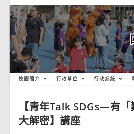
跳
轉
至
主
要
內
容
校園簡介
行政單位
行政系統
【青年Talk SDGs—
大解密】講座