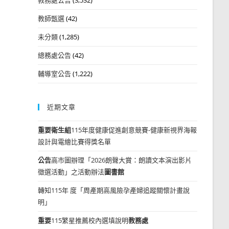
教師甄選
(42)
未分類
(1,285)
總務處公告
(42)
輔導室公告
(1,222)
近期文章
重要
衛生組
115年度健康促進創意競賽-健康新視界海報
設計與電繪比賽得獎名單
公告
高市圖辦理「2026朗聲大賞：朗讀文本演出影片
徵選活動」之活動辦法
圖書館
轉知115年 度「周產期高風險孕產婦追蹤關懷計畫說
明」
重要
115繁星推薦校內選填說明
教務處