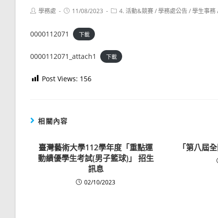
Post
Post
Post
學務處
11/08/2023
4. 活動&競賽
/
學務處公告
/
學生事務
author:
published:
category:
0000112071
下載
0000112071_attach1
下載
Post Views:
156
相關內容
臺灣藝術大學112學年度「重點運
「第八屆全
動績優學生考試(男子籃球)」 招生
訊息
02/10/2023