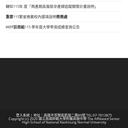
轉知115年 度「周產期高風險孕產婦追蹤關懷計畫說明」
重要
115繁星推薦校內選填說明
教務處
HOT
註冊組
115 學年度大學學測成績查詢公告
登入系統
| 地址：高雄市苓雅區凱旋二路89號 TEL:07-7613875
Copyright (c) 2020 國立高雄師範大學附屬高級中學 The Affiliated Senior
High School of National Kaohsiung Normal University