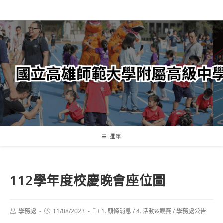
跳
轉
至
主
要
內
容
選單
112學年度校慶晚會座位圖
Post
Post
Post
學務處
11/08/2023
1. 頭條消息
/
4. 活動&競賽
/
學務處公告
author:
published:
category: