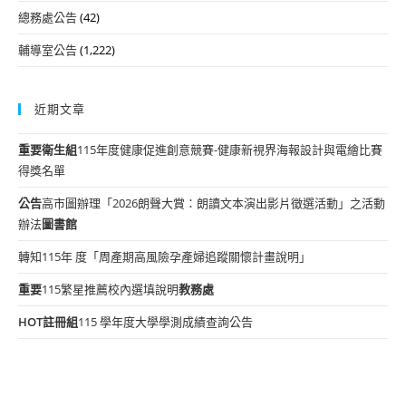
總務處公告
(42)
輔導室公告
(1,222)
近期文章
重要
衛生組
115年度健康促進創意競賽-健康新視界海報設計與電繪比賽
得獎名單
公告
高市圖辦理「2026朗聲大賞：朗讀文本演出影片徵選活動」之活動
辦法
圖書館
轉知115年 度「周產期高風險孕產婦追蹤關懷計畫說明」
重要
115繁星推薦校內選填說明
教務處
HOT
註冊組
115 學年度大學學測成績查詢公告