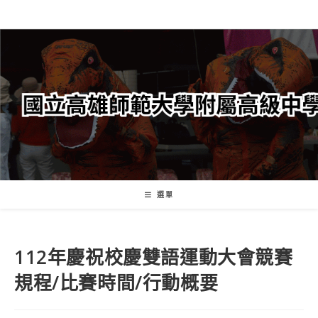
跳
轉
至
主
要
內
容
選單
112年慶祝校慶雙語運動大會競賽
規程/比賽時間/行動概要